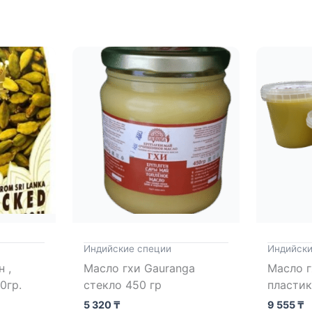
Индийские специи
Индийски
 ,
Масло гхи Gauranga
Масло г
0гр.
стекло 450 гр
пластик
5 320
₸
9 555
₸