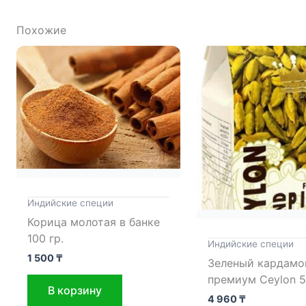
Похожие
Индийские специи
Корица молотая в банке
100 гр.
Индийские специи
1 500
₸
Зеленый кардамон
премиум Ceylon 5
В корзину
4 960
₸