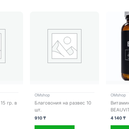
OMshop
OMshop
15 гр. в
Благовония на развес 10
Витамин
шт.
BEAUVIT
910
₸
4 140
₸