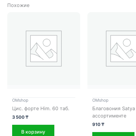
Похожие
OMshop
OMshop
Цис. форте Him. 60 таб.
Благовония Satya 
ассортименте
3 500
₸
910
₸
В корзину