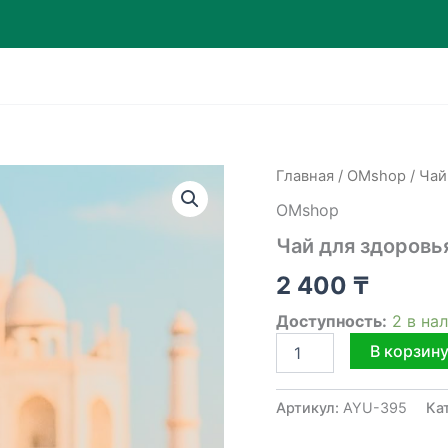
Главная
/
OMshop
/ Чай
OMshop
Чай для здоровья
2 400
₸
Доступность:
2 в на
Количество
В корзин
товара
Чай
для
Артикул:
AYU-395
Ка
здоровья
Prime