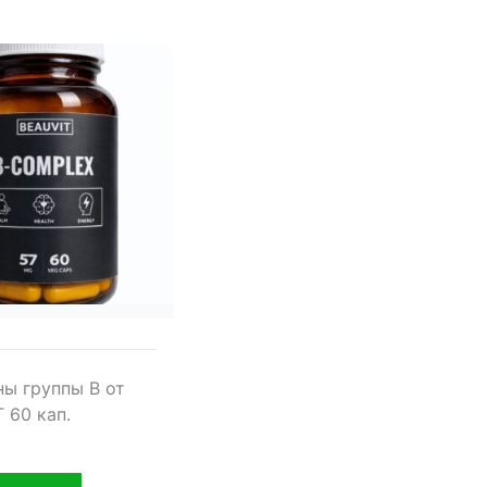
ы группы В от
 60 кап.