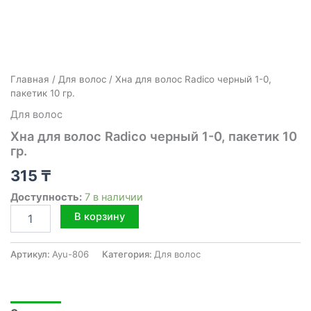
Главная
/
Для волос
/ Хна для волос Radico черный 1-0,
пакетик 10 гр.
Для волос
Хна для волос Radico черный 1-0, пакетик 10
гр.
315
₸
Доступность:
7 в наличии
Количество
В корзину
товара
Хна
для
Артикул:
Ayu-806
Категория:
Для волос
волос
Radico
черный
1-