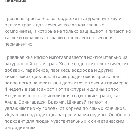
Описание
0,
пакетик
10
Травяная краска Radico, содержит натуральную хну и
гр.
редкие травы для лечения волос как главные
компоненты, и которые не только защищают и питают, но
также и окрашивают ваши волосы естественно и
перманентно.
Травяная хна Radico изготавливается исключительно из
натуральной хны и трав. Хна не содержит синтетических
добавок, парабенов, перикесь водорода и других
химических добавок. Эта аюрведическая краска для
волос легко наноситься и держится в течении примерно
4 недель в зависимости от текстуры и длины волос.
Входящая в состав индийская хна,и такие травы, как
Амла, Брингарадж, Брахми, Шикакай питают и
увлажняют кожу головы от корней до самых кончиков.
Идеально подходит для закрашивания седины. Особенно
подходит для людей чувствительных к синтетическим
ингридиентам.