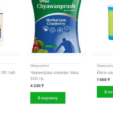
Иммунитет
Иммунит
 60 таб.
Чаванпраш клюква Vasu
Йоги ка
500 гр.
1 568
₸
4 230
₸
В к
В корзину