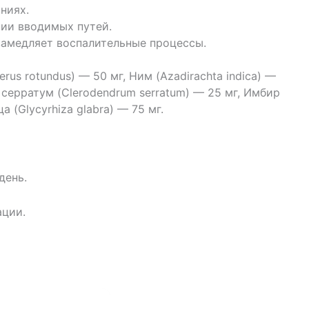
ниях.
нии вводимых путей.
замедляет воспалительные процессы.
rus rotundus) — 50 мг, Ним (Azadirachta indica) —
 серратум (Clerodendrum serratum) — 25 мг, Имбир
 (Glycyrhiza glabra) — 75 мг.
день.
ации.