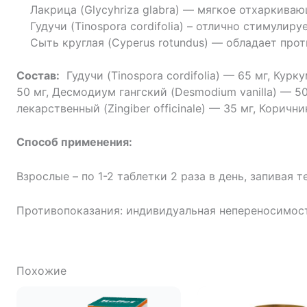
Лакрица (Glycyhriza glabra) — мягкое отхаркива
Гудучи (Tinospora cordifolia) – отлично стимули
Сыть круглая (Cyperus rotundus) — обладает пр
Состав:
Гудучи (Tinospora cordifolia) — 65 мг, Курк
50 мг, Десмодиум гангский (Desmodium vanilla) — 50
лекарственный (Zingiber officinale) — 35 мг, Коричн
Способ применения:
Взрослые – по 1-2 таблетки 2 раза в день, запивая т
Противопоказания: индивидуальная непереносимост
Похожие