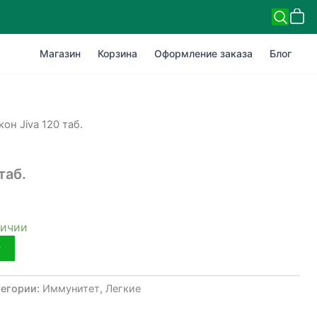
Магазин
Корзина
Оформление заказа
Блог
он Jiva 120 таб.
таб.
личии
у
тегории:
Иммунитет
,
Легкие