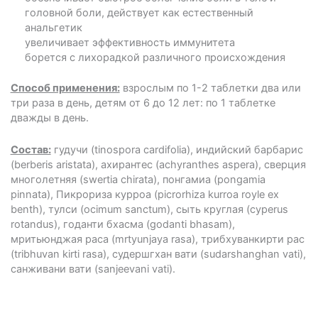
головной боли, действует как естественный
анальгетик
увеличивает эффективность иммунитета
борется с лихорадкой различного происхождения
Способ применения:
взрослым по 1-2 таблетки два или
три раза в день, детям от 6 до 12 лет: по 1 таблетке
дважды в день.
Состав:
гудучи (tinospora cardifolia), индийский барбарис
(berberis aristata), ахирантес (achyranthes aspera), сверция
многолетняя (swertia chirata), понгамиа (pongamia
pinnata), Пикрориза курроа (picrorhiza kurroa royle ex
benth), тулси (ocimum sanctum), сыть круглая (cyperus
rotandus), годанти бхасма (godanti bhasam),
мритьюнджая раса (mrtyunjaya rasa), трибхуванкирти рас
(tribhuvan kirti rasa), судершгхан вати (sudarshanghan vati),
санживани вати (sanjeevani vati).