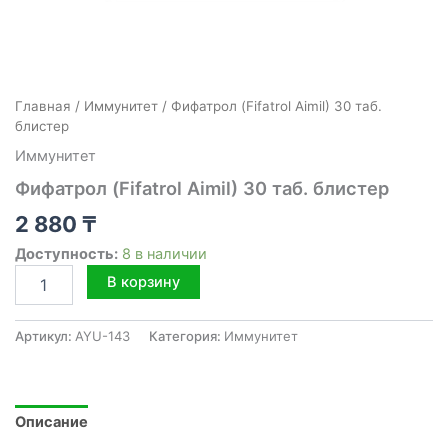
Главная
/
Иммунитет
/ Фифатрол (Fifatrol Aimil) 30 таб.
блистер
Иммунитет
Фифатрол (Fifatrol Aimil) 30 таб. блистер
2 880
₸
Доступность:
8 в наличии
Количество
В корзину
товара
Фифатрол
(Fifatrol
Артикул:
AYU-143
Категория:
Иммунитет
Aimil)
30
таб.
блистер
Описание