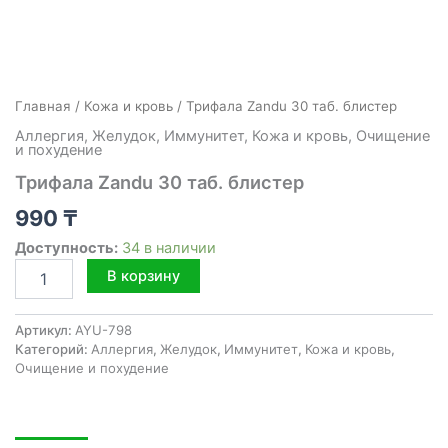
Главная
/
Кожа и кровь
/ Трифала Zandu 30 таб. блистер
Аллергия
,
Желудок
,
Иммунитет
,
Кожа и кровь
,
Очищение
и похудение
Трифала Zandu 30 таб. блистер
990
₸
Доступность:
34 в наличии
Количество
В корзину
товара
Трифала
Zandu
Артикул:
AYU-798
30
Категорий:
Аллергия
,
Желудок
,
Иммунитет
,
Кожа и кровь
,
таб.
Очищение и похудение
блистер