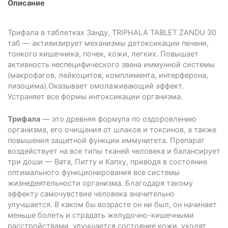
Описание
Трифала в таблетках Занду, TRIPHALA TABLET ZANDU 30
таб — активизирует механизмы детоксикации печени,
тонкого кишечника, почек, кожи, легких. Повышает
активность неспецифического звена иммунной системы
(макрофагов, лейкоцитов, комплимента, интерферона,
лизоцима).Оказывает омолаживающий эффект.
Устраняет все формы интоксикации организма.
Трифала
— это древняя формула по оздоровлению
организма, его очищения от шлаков и токсинов, а также
повышения защитной функции иммунитета. Препарат
воздействует на все типы тканей человека и балансирует
три доши — Вата, Питту и Капху, приводя в состояние
оптимального функционирования все системы
жизнедеятельности организма. Благодаря такому
эффекту самочувствие человека значительно
улучшается. В каком бы возрасте он ни был, он начинает
меньше болеть и страдать желудочно-кишечными
расстройствами, улучшается состояние кожи, уходят