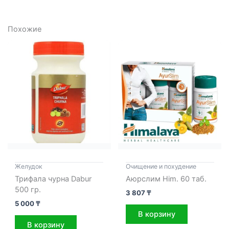
Похожие
Желудок
Очищение и похудение
Трифала чурна Dabur
Аюрслим Him. 60 таб.
500 гр.
3 807
₸
5 000
₸
В корзину
В корзину