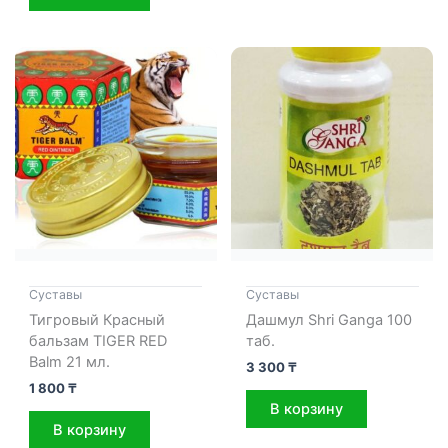
Cуставы
Cуставы
Тигровый Красный
Дашмул Shri Ganga 100
бальзам TIGER RED
таб.
Balm 21 мл.
3 300
₸
1 800
₸
В корзину
В корзину