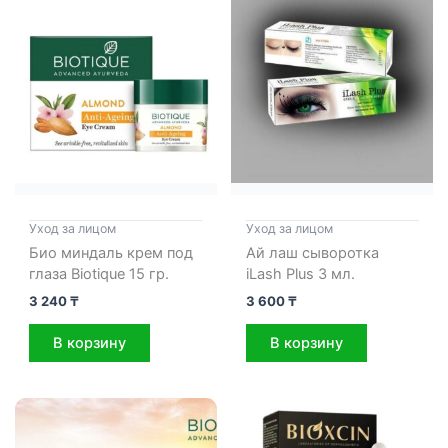
Уход за лицом
Уход за лицом
Био миндаль крем под
Ай лаш сыворотка
глаза Biotique 15 гр.
iLash Plus 3 мл.
3 240
₸
3 600
₸
В корзину
В корзину