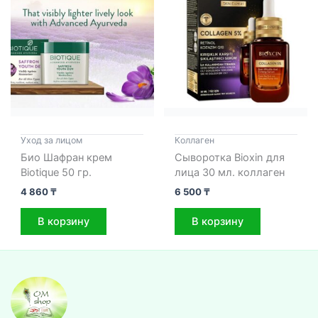
Уход за лицом
Коллаген
Био Шафран крем
Сыворотка Bioxin для
Biotique 50 гр.
лица 30 мл. коллаген
4 860
₸
6 500
₸
В корзину
В корзину