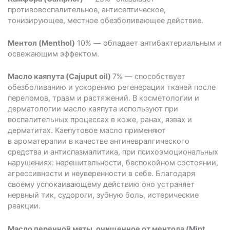
противовоспалительное, антисептическое,
тонизирующее, местное обезболивающее действие.
Ментол (Menthol)
10% ― обладает антибактериальным и
освежающим эффектом.
Масло каяпута (Cajuput oil)
7% ― способствует
обезболиванию и ускорению регенерации тканей после
переломов, травм и растяжений. В косметологии и
дерматологии масло каяпута используют при
воспалительных процессах в
коже
, ранах, язвах и
дерматитах. Каепутовое масло применяют
в
ароматерапии
в качестве антиневралгического
средства и антиспазмалитика, при психоэмоциональных
нарушениях: нерешительности, беспокойном состоянии,
агрессивности и неуверенности в себе. Благодаря
своему успокаивающему действию оно устраняет
нервный тик, судороги, зубную боль, истерические
реакции.
Масло перечной мяты, очищенное от ментола (Mint