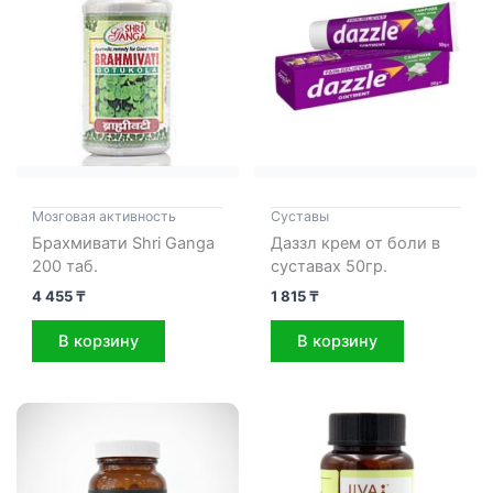
Мозговая активность
Cуставы
Брахмивати Shri Ganga
Даззл крем от боли в
200 таб.
суставах 50гр.
4 455
₸
1 815
₸
В корзину
В корзину