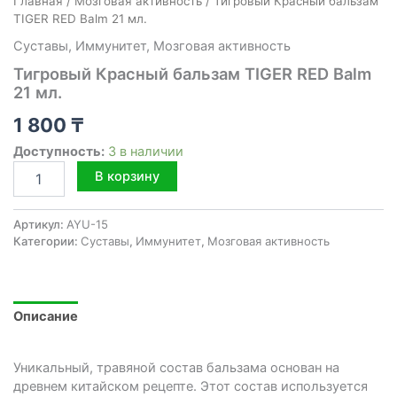
Главная
/
Мозговая активность
/ Тигровый Красный бальзам
TIGER RED Balm 21 мл.
Cуставы
,
Иммунитет
,
Мозговая активность
Тигровый Красный бальзам TIGER RED Balm
21 мл.
1 800
₸
Доступность:
3 в наличии
Количество
В корзину
товара
Тигровый
Красный
Артикул:
AYU-15
бальзам
Категории:
Cуставы
,
Иммунитет
,
Мозговая активность
TIGER
RED
Balm
21
Описание
мл.
Уникальный, травяной состав бальзама основан на
древнем китайском рецепте. Этот состав используется