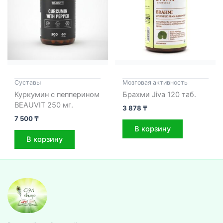
Cуставы
Мозговая активность
Куркумин с пепперином
Брахми Jiva 120 таб.
BEAUVIT 250 мг.
3 878
₸
7 500
₸
В корзину
В корзину