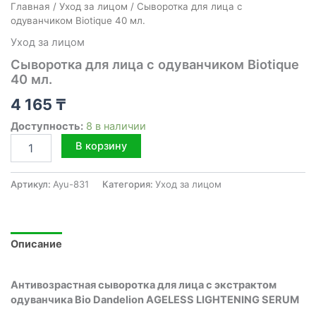
Главная
/
Уход за лицом
/ Сыворотка для лица с
одуванчиком Biotique 40 мл.
Уход за лицом
Сыворотка для лица с одуванчиком Biotique
40 мл.
4 165
₸
Доступность:
8 в наличии
Количество
В корзину
товара
Сыворотка
для
Артикул:
Ayu-831
Категория:
Уход за лицом
лица
с
одуванчиком
Biotique
Описание
40
мл.
Антивозрастная сыворотка для лица с экстрактом
одуванчика Bio Dandelion AGELESS LIGHTENING SERUM