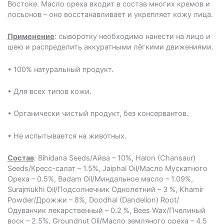
Востоке. Масло ореха входит в состав многих кремов и
лосьонов – оно восстанавливает и укрепляет кожу лица.
Применение
: сыворотку необходимо нанести на лицо и
шею и распределить аккуратными лёгкими движениями.
• 100% натуральный продукт.
• Для всех типов кожи.
• Органически чистый продукт, без консервантов.
• Не испытывается на животных.
Состав
: Bihidana Seeds/Айва – 10%, Halon (Chansaur)
Seeds/Кресс-салат – 1.5%, Jaiphal Oil/Масло Мускатного
Ореха – 0.5%, Badam Oil/Миндальное масло – 1.09%,
Surajmukhi Oil/Подсолнечник Однолетний – 3 %, Khamir
Powder/Дрожжи – 8%, Doodhal (Dandelion) Root/
Одуванчик лекарственный – 0.2 %, Bees Wax/Пчелиный
воск – 2.5%, Groundnut Oil/Масло земляного ореха – 4.5