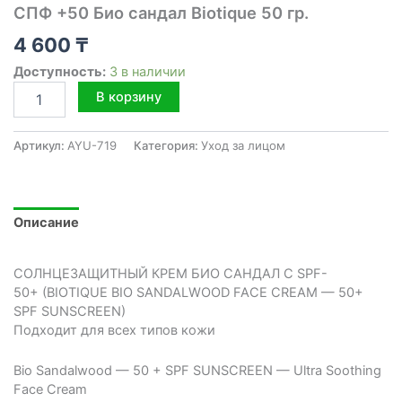
СПФ +50 Био сандал Biotique 50 гр.
4 600
₸
Доступность:
3 в наличии
Количество
В корзину
товара
СПФ
+50
Артикул:
AYU-719
Категория:
Уход за лицом
Био
сандал
Biotique
50
Описание
гр.
СОЛНЦЕЗАЩИТНЫЙ КРЕМ БИО САНДАЛ С SPF-
50+ (BIOTIQUE BIO SANDALWOOD FACE CREAM — 50+
SPF SUNSCREEN)
Подходит для всех типов кожи
Bio Sandalwood — 50 + SPF SUNSCREEN — Ultra Soothing
Face Cream