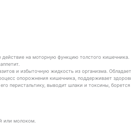
 действие на моторную функцию толстого кишечника. 
аппетит.
разитов и избыточную жидкость из организма. Обладае
роцесс опорожнения кишечника, поддерживает здоровь
 его перистальтику, выводит шлаки и токсины, боретс
ой или молоком.