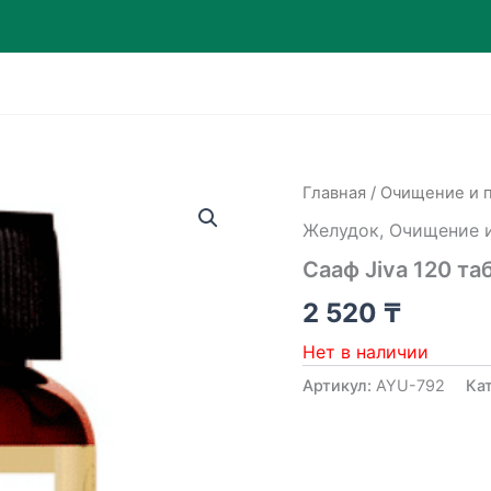
Главная
/
Очищение и 
Желудок
,
Очищение и
Сааф Jiva 120 таб
2 520
₸
Нет в наличии
Артикул:
AYU-792
Ка