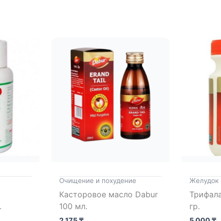
Очищение и похудение
Желудок
Касторовое масло Dabur
Трифала
.
100 мл.
гр.
2 175
₸
5 000
₸