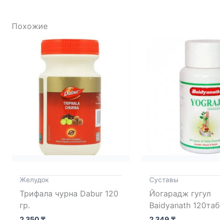
Похожие
Желудок
Cуставы
Трифала чурна Dabur 120
Йогарадж гугул
гр.
Baidyanath 120таб
2 350
₸
2 349
₸