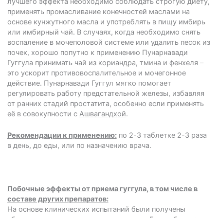
лучшего эффекта необходимо соблюдать строгую диету,
применять промасливание конечностей маслами на
основе кунжутного масла и употреблять в пищу имбирь
или имбирный чай. В случаях, когда необходимо снять
воспаление в мочеполовой системе или удалить песок из
почек, хорошо попутно к применению Пунарнавади
Гуггула принимать чай из кориандра, тмина и фенхеля –
это ускорит противовоспалительное и мочегонное
действие. Пунарнавади Гуггул мягко помогает
регулировать работу предстательной железы, избавляя
от ранних стадий простатита, особенно если применять
её в совокупности с
Ашвагандхой
.
Рекомендации к применению:
по 2-3 таблетке 2-3 раза
в день, до еды, или по назначению врача.
Побочные эффекты от приема гуггула, в том числе в
составе других препаратов:
На основе клинических испытаний были получены