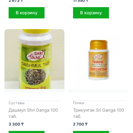
2 673
₸
11 550
₸
В корзину
В корзину
Cуставы
Почки
Дашмул Shri Ganga 100
Трикунтак Sri Ganga 100
таб.
таб.
3 300
₸
2 700
₸