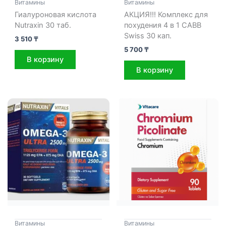
Витамины
Витамины
Гиалуроновая кислота
АКЦИЯ!!! Комплекс для
Nutraxin 30 таб.
похудения 4 в 1 САВВ
Swiss 30 кап.
3 510
₸
5 700
₸
В корзину
В корзину
Витамины
Витамины