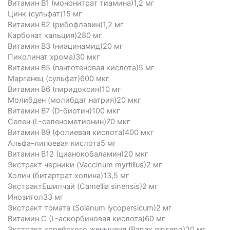
Витамин B1 (мононитрат тиамина)1,2 мг
Цинк (сульфат)15 мг
Витамин В2 (рибофлавин)1,2 мг
Карбонат кальция)280 мг
Витамин B3 (ниацинамид)20 мг
Пиколинат хрома)30 мкг
Витамин B5 (пантотеновая кислота)5 мг
Марганец (сульфат)600 мкг
Витамин B6 (пиридоксин)10 мг
Молибден (молибдат натрия)20 мкг
Витамин B7 (D-биотин)100 мкг
Селен (L-селенометионин)70 мкг
Витамин B9 (фолиевая кислота)400 мкг
Альфа-липоевая кислота5 мг
Витамин B12 (цианокобаламин)20 мкг
Экстракт черники (Vaccinum myrtillus)2 мг
Холин (битартрат холина)13,5 мг
ЭкстрактЕшилчай (Camellia sinensis)2 мг
Инозитол33 мг
Экстракт томата (Solanum lycopersicum)2 мг
Витамин С (L-аскорбиновая кислота)60 мг
Экстракт корейского женьшеня (Panax ginseng)20 мг