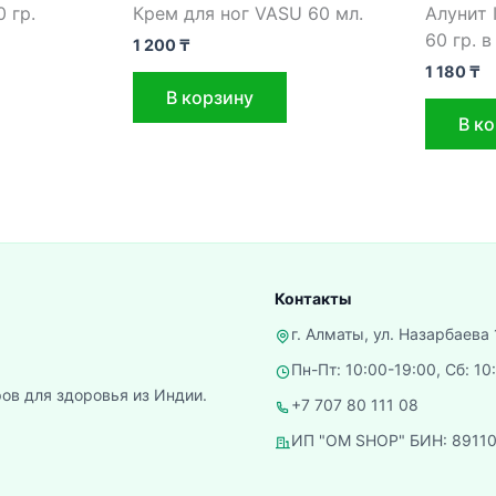
 гр.
Крем для ног VASU 60 мл.
Алунит 
60 гр. 
1 200
₸
1 180
₸
В корзину
В к
Контакты
г. Алматы, ул. Назарбаева 
Пн-Пт: 10:00-19:00, Сб: 10
ов для здоровья из Индии.
+7 707 80 111 08
ИП "OM SHOP" БИН: 8911