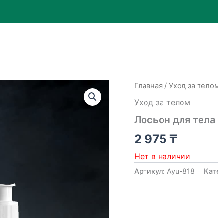
Главная
/
Уход за тело
Уход за телом
Лосьон для тела
2 975
₸
Нет в наличии
Артикул:
Ayu-818
Кат