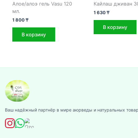
Алое/алоэ гель Vasu 120
Кайлаш дживан 30
мл.
1 630
₸
1 800
₸
В корзину
В корзину
Ваш надёжный партнёр в мире аюрведы и натуральных товар