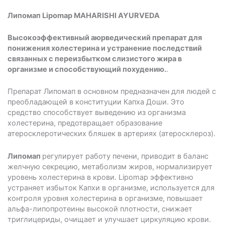
Липомап Lipomap MAHARISHI AYURVEDA
В
ысокоэффективный аюрведический препарат для
понижения холестерина и устранение последствий
связанных с переизбытком слизистого жира в
организме
и способствующий похудению.
.
Препарат Липомап в основном предназначен для людей с
преобладающей в конституции Капха Доши. Это
средство способствует выведению из организма
холестерина, предотвращает образование
атеросклеротических бляшек в артериях (атеросклероз).
Липомап
регулирует работу печени, приводит в баланс
желчную секрецию, метаболизм жиров, нормализирует
уровень холестерина в крови. Lipomap эффективно
устраняет избыток Капхи в организме, используется для
контроля уровня холестерина в организме, повышает
альфа-липопротеины высокой плотности, снижает
триглицериды, очищает и улучшает циркуляцию крови.