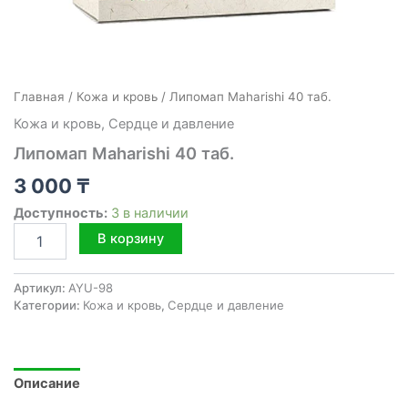
Главная
/
Кожа и кровь
/ Липомап Maharishi 40 таб.
Кожа и кровь
,
Сердце и давление
Липомап Maharishi 40 таб.
3 000
₸
Доступность:
3 в наличии
Количество
В корзину
товара
Липомап
Maharishi
Артикул:
AYU-98
40
Категории:
Кожа и кровь
,
Сердце и давление
таб.
Описание