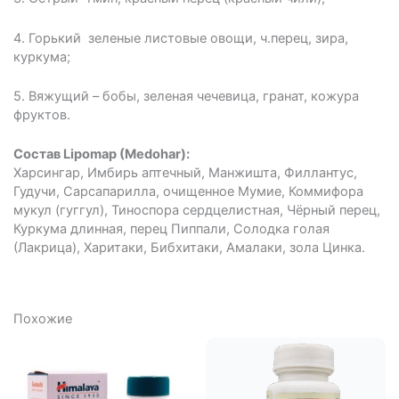
4. Горький ­ зеленые листовые овощи, ч.перец, зира,
куркума;
5. Вяжущий – бобы, зеленая чечевица, гранат, кожура
фруктов.
Состав Lipomap (Medohar):
Харсингар, Имбирь аптечный, Манжишта, Филлантус,
Гудучи, Сарсапарилла, очищенное Мумие, Коммифора
мукул (гуггул), Тиноспора сердцелистная, Чёрный перец,
Куркума длинная, перец Пиппали, Солодка голая
(Лакрица), Харитаки, Бибхитаки, Амалаки, зола Цинка.
Похожие