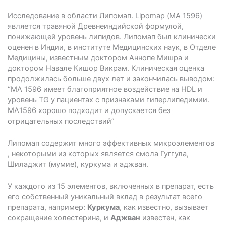
Исследование в области Липомап. Lipomap (МА 1596)
является травяной Древнеиндийской формулой,
понижающей уровень липидов. Липомап был клинически
оценен в Индии, в институте Медицинских наук, в Отделе
Медицины, известным доктором Аннопе Мишра и
доктором Навале Кишор Викрам. Клиническая оценка
продолжилась больше двух лет и закончилась выводом:
“МА­ 1596 имеет благоприятное воздействие на HDL и
уровень TG у пациентах с признаками гиперлипедимии.
МА­1596 хорошо подходит и допускается без
отрицательных последствий”
Липомап содержит много эффективных микроэлементов
, некоторыми из которых является смола Гуггула,
Шиладжит (мумие), куркума и аджван.
У каждого из 15 элементов, включенных в препарат, есть
его собственный уникальный вклад в результат всего
препарата, например:
Куркума
, как известно, вызывает
сокращение холестерина, и
Аджван
известен, как