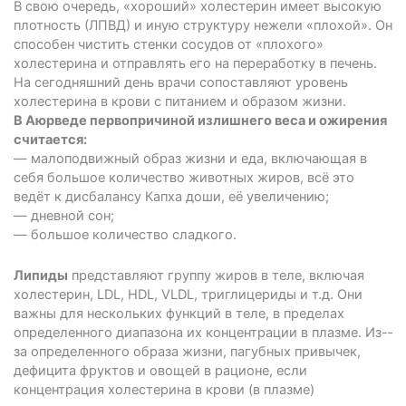
В свою очередь, «хороший» холестерин имеет высокую
плотность (ЛПВД) и иную структуру нежели «плохой». Он
способен чистить стенки сосудов от «плохого»
холестерина и отправлять его на переработку в печень.
На сегодняшний день врачи сопоставляют уровень
холестерина в крови с питанием и образом жизни.
В Аюрведе первопричиной излишнего веса и ожирения
считается:
— малоподвижный образ жизни и еда, включающая в
себя большое количество животных жиров, всё это
ведёт к дисбалансу Капха доши, её увеличению;
— дневной сон;
— большое количество сладкого.
Липиды
представляют группу жиров в теле, включая
холестерин, LDL, HDL, VLDL, триглицериды и т.д. Они
важны для нескольких функций в теле, в пределах
определенного диапазона их концентрации в плазме. Из-­
за определенного образа жизни, пагубных привычек,
дефицита фруктов и овощей в рационе, если
концентрация холестерина в крови (в плазме)