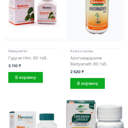
Иммунитет
Кожа и кровь
Гудучи Him. 60 таб.
Арогьвардхини
Baidyanath 80 таб.
3 110
₸
2 520
₸
В корзину
В корзину