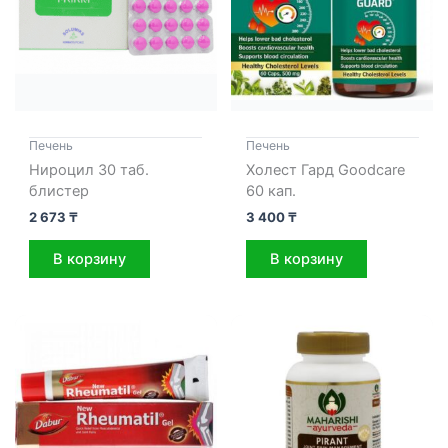
Печень
Печень
Нироцил 30 таб.
Холест Гард Goodcare
блистер
60 кап.
2 673
₸
3 400
₸
В корзину
В корзину