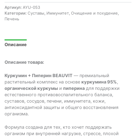
Куркумин
с
Артикул:
AYU-053
пепперином
Категории:
Cуставы
,
Иммунитет
,
Очищение и похудение
,
BEAUVIT
Печень
250
мг.
Описание
Описание товара:
Куркумин + Пиперин BEAUVIT
— премиальный
растительный комплекс на основе
куркумина 95%
,
органической куркумы
и
пиперина
для поддержки
естественного противовоспалительного баланса,
суставов, сосудов, печени, иммунитета, кожи,
антиоксидантной защиты и общего восстановления
организма.
Формула создана для тех, кто хочет поддержать
организм при внутренней нагрузке, стрессе, плохой