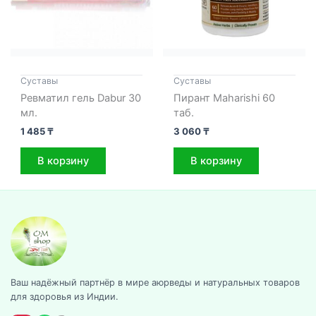
Cуставы
Cуставы
Ревматил гель Dabur 30
Пирант Maharishi 60
мл.
таб.
1 485
₸
3 060
₸
В корзину
В корзину
Ваш надёжный партнёр в мире аюрведы и натуральных товаров
для здоровья из Индии.