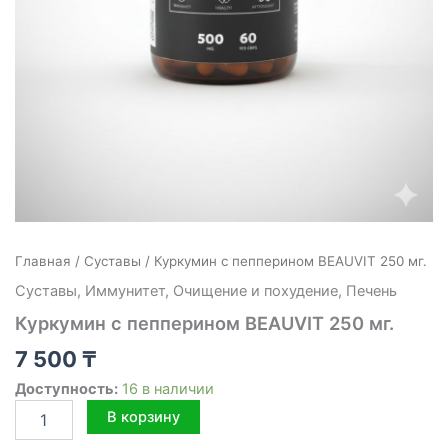
Главная
/
Cуставы
/ Куркумин с пепперином BEAUVIT 250 мг.
Cуставы
,
Иммунитет
,
Очищение и похудение
,
Печень
Куркумин с пепперином BEAUVIT 250 мг.
7 500
₸
Доступность:
16 в наличии
Количество
В корзину
товара