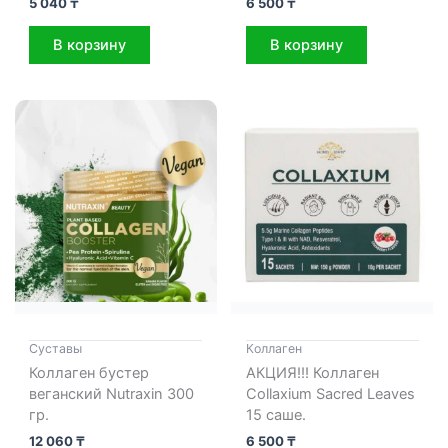
5 040
₸
6 500
₸
В корзину
В корзину
Cуставы
Коллаген
Коллаген бустер
АКЦИЯ!!! Коллаген
веганский Nutraxin 300
Collaxium Sacred Leaves
гр.
15 саше.
12 060
₸
6 500
₸