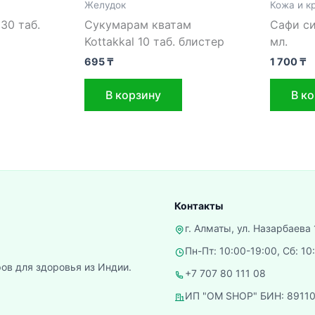
Желудок
Кожа и к
 30 таб.
Сукумарам кватам
Сафи с
Kottakkal 10 таб. блистер
мл.
695
₸
1 700
₸
В корзину
В к
Контакты
г. Алматы, ул. Назарбаева 
Пн-Пт: 10:00-19:00, Сб: 10
ов для здоровья из Индии.
+7 707 80 111 08
ИП "OM SHOP" БИН: 8911