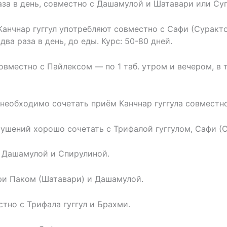
за в день, совместно с Дашамулой и Шатавари или Супа
чнар гуггул употребляют совместно с Сафи (Сурактой,
два раза в день, до еды. Курс: 50-80 дней.
местно с Пайлексом — по 1 таб. утром и вечером, в 
еобходимо сочетать приём Канчнар гуггула совместно
шений хорошо сочетать с Трифалой гуггулом, Сафи (С
 Дашамулой и Спирулиной.
ри Паком (Шатавари) и Дашамулой.
тно с Трифала гуггул и Брахми.