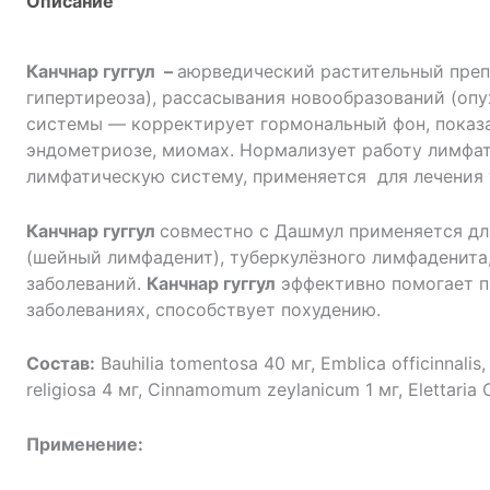
Описание
Канчнар гуггул
–
аюрведический растительный препа
гипертиреоза), рассасывания новообразований (опу
системы — корректирует гормональный фон, показан
эндометриозе, миомах. Нормализует работу лимфа
лимфатическую систему, применяется для лечения 
Канчнар гуггул
совместно с Дашмул применяется дл
(шейный лимфаденит), туберкулёзного лимфаденита
заболеваний.
Канчнар гуггул
эффективно помогает пр
заболеваниях, способствует похудению.
Состав:
Bauhilia tomentosa 40 мг, Emblica officinnalis, 
religiosa 4 мг, Cinnamomum zeylanicum 1 мг, Elettar
Применение: