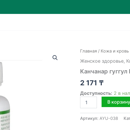
Главная
/
Кожа и кровь
Женское здоровье
,
К
Канчанар гуггул 
2 171
₸
Доступность:
2 в на
Количество
В корзин
товара
Канчанар
гуггул
Артикул:
AYU-038
Ка
Baidyanath
80