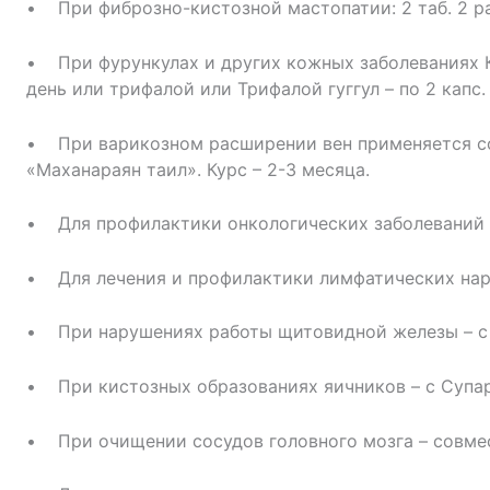
• При фиброзно-кистозной мастопатии: 2 таб. 2 ра
• При фурункулах и других кожных заболеваниях Кан
день или трифалой или Трифалой гуггул – по 2 капс. 
• При варикозном расширении вен применяется сов
«Маханараян таил». Курс – 2-3 месяца.
• Для профилактики онкологических заболеваний н
• Для лечения и профилактики лимфатических нару
• При нарушениях работы щитовидной железы – с
• При кистозных образованиях яичников – с Супа
• При очищении сосудов головного мозга – совмес