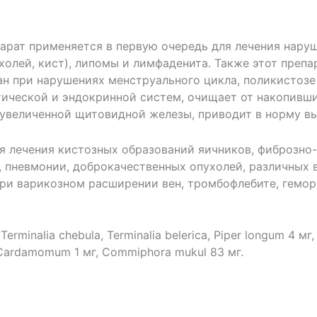
рат применяется в первую очередь для лечения наруш
холей, кист), липомы и лимфаденита. Также этот преп
 при нарушениях менструального цикла, поликистозе 
тической и эндокринной систем, очищает от накопивш
увеличенной щитовидной железы, приводит в норму вы
я лечения кистозных образований яичников, фиброзно
, пневмонии, доброкачественных опухолей, различных
и варикозном расширении вен, тромбофлебите, геморр
Terminalia chebula, Terminalia belerica, Piper longum 4 мг, 
ia Cardamomum 1 мг, Commiphora mukul 83 мг.