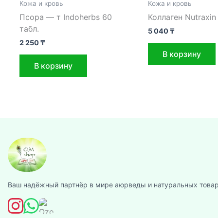
Кожа и кровь
Кожа и кровь
Псора — т Indoherbs 60
Коллаген Nutraxin
табл.
5 040
₸
2 250
₸
В корзину
В корзину
Ваш надёжный партнёр в мире аюрведы и натуральных товар