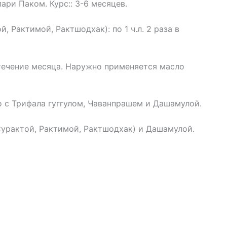
ри Паком. Курс:: 3-6 месяцев.
 Рактимой, Рактшодхак): по 1 ч.л. 2 раза в
течение месяца. Наружно применяется масло
 с Трифала гуггулом, Чаванпрашем и Дашамулой.
урактой, Рактимой, Рактшодхак) и Дашамулой.