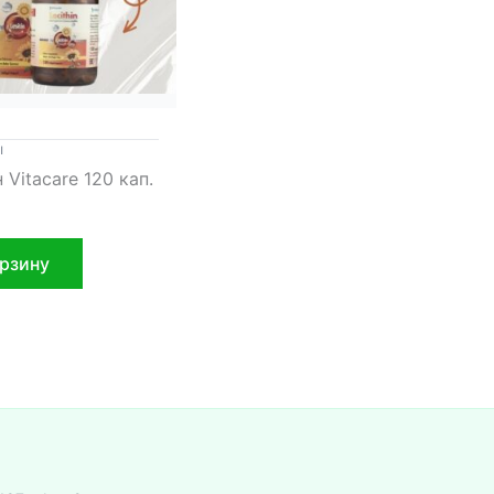
ы
 Vitacare 120 кап.
орзину