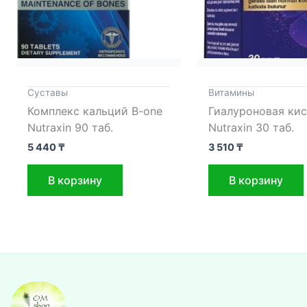
Cуставы
Витамины
Комплекс кальций B-one
Гиалуроновая кис
Nutraxin 90 таб.
Nutraxin 30 таб.
5 440
₸
3 510
₸
В корзину
В корзину