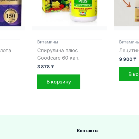
Витамины
Витамин
лота
Спирулина плюс
Лецитин
Goodcare 60 кап.
9 900
₸
3 878
₸
В к
В корзину
Контакты