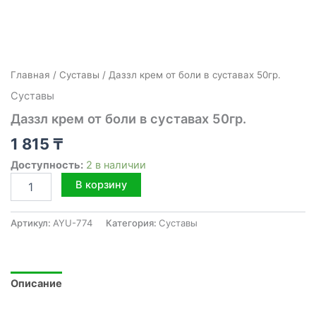
Главная
/
Cуставы
/ Даззл крем от боли в суставах 50гр.
Cуставы
Даззл крем от боли в суставах 50гр.
1 815
₸
Доступность:
2 в наличии
Количество
В корзину
товара
Даззл
крем
Артикул:
AYU-774
Категория:
Cуставы
от
боли
в
суставах
Описание
50гр.