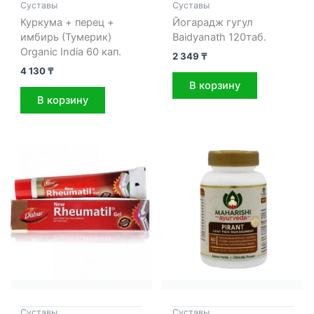
Cуставы
Cуставы
Куркума + перец +
Йогарадж гугул
имбирь (Тумерик)
Baidyanath 120таб.
Organic India 60 кап.
2 349
₸
4 130
₸
В корзину
В корзину
Cуставы
Cуставы