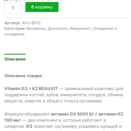
Количество
В корзину
товара
Витамин
Д3
Артикул:
AYU-8010
+
Категории:
Витамины
,
Для волос
,
Иммунитет
,
Очищение и
К2
похудение
BEAUVIT
60
кап.
Описание
Описание товара:
Vitamin D3 + K2 BEAUVIT
— премиальный комплекс для
поддержки костей, зубов, иммунитета, сосудов, обмена
веществ, энергии и общего тонуса организма.
Формула объединяет
витамин D3 5000 IU
и
витамин K2
100 мкг
— два компонента, которые работают в
синергии.
D3
помогает организму усваивать кальций и