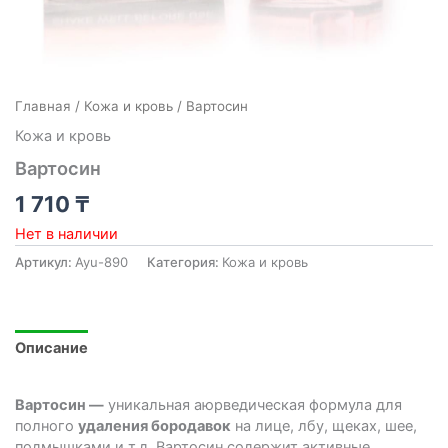
Главная
/
Кожа и кровь
/ Вартосин
Кожа и кровь
Вартосин
1 710
₸
Нет в наличии
Артикул:
Ayu-890
Категория:
Кожа и кровь
Описание
Вартосин —
уникальная аюрведическая формула для
полного
удаления бородавок
на лице, лбу, щеках, шее,
подмышками и т.д. Вартосин содержит активные