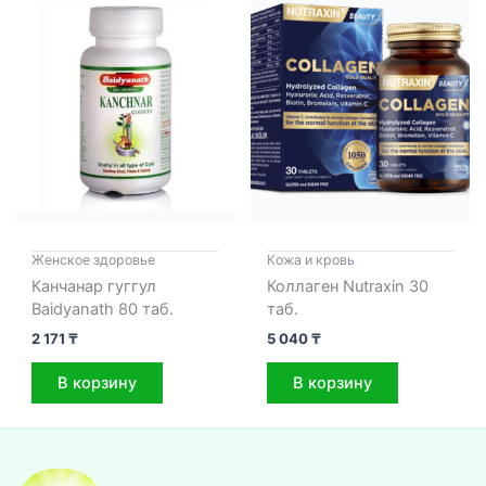
Женское здоровье
Кожа и кровь
Канчанар гуггул
Коллаген Nutraxin 30
Baidyanath 80 таб.
таб.
2 171
₸
5 040
₸
В корзину
В корзину