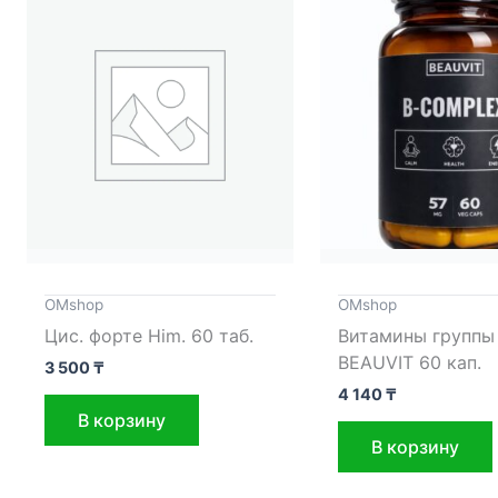
OMshop
OMshop
Цис. форте Him. 60 таб.
Витамины группы 
BEAUVIT 60 кап.
3 500
₸
4 140
₸
В корзину
В корзину