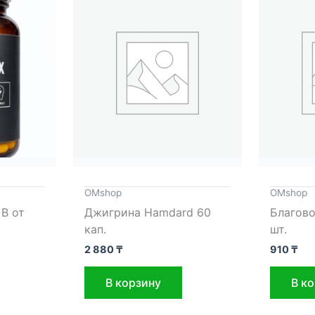
OMshop
OMshop
В от
Джигрина Hamdard 60
Благово
кап.
шт.
2 880
₸
910
₸
В корзину
В к