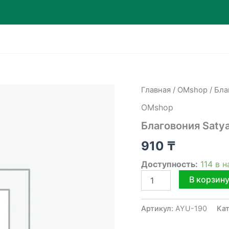
Главная
/
OMshop
/ Бла
OMshop
Благовония Satya
910
₸
Доступность:
114 в 
Количество
В корзин
товара
Благовония
Satya
Артикул:
AYU-190
Ка
15
гр.