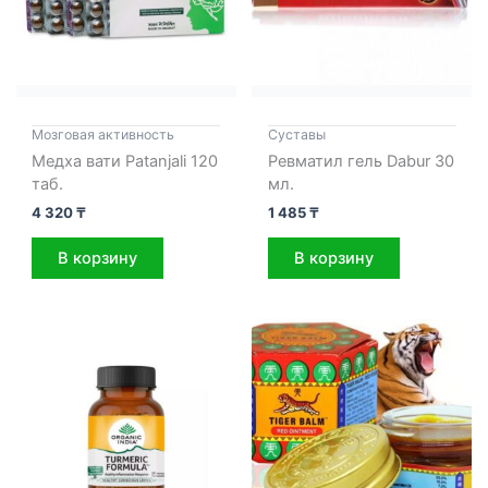
Мозговая активность
Cуставы
Медха вати Patanjali 120
Ревматил гель Dabur 30
таб.
мл.
4 320
₸
1 485
₸
В корзину
В корзину