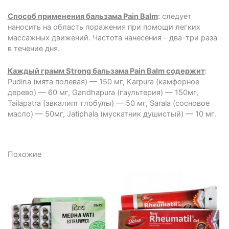
Способ применения бальзама Pain Balm
: следует
наносить на область поражения при помощи легких
массажных движений. Частота нанесения – два-три раза
в течение дня.
Каждый грамм Strong бальзама Pain Balm содержит
:
Pudina (мята полевая) — 150 мг, Karpura (камфорное
дерево) — 60 мг, Gandhapura (гаультерия) — 150мг,
Tailapatra (эвкалипт глобулы) — 50 мг, Sarala (сосновое
масло) — 50мг, Jatiphala (мускатник душистый) — 10 мг.
Похожие