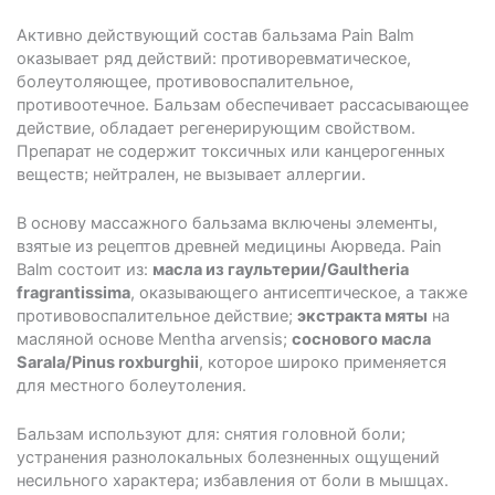
Активно действующий состав бальзама Pain Balm
оказывает ряд действий: противоревматическое,
болеутоляющее, противовоспалительное,
противоотечное. Бальзам обеспечивает рассасывающее
действие, обладает регенерирующим свойством.
Препарат не содержит токсичных или канцерогенных
веществ; нейтрален, не вызывает аллергии.
В основу массажного бальзама включены элементы,
взятые из рецептов древней медицины Аюрведа. Pain
Balm состоит из:
масла из гаультерии/Gaultheria
fragrantissima
, оказывающего антисептическое, а также
противовоспалительное действие;
экстракта мяты
на
масляной основе Mentha arvensis;
соснового масла
Sarala/Pinus roxburghii
, которое широко применяется
для местного болеутоления.
Бальзам используют для: снятия головной боли;
устранения разнолокальных болезненных ощущений
несильного характера; избавления от боли в мышцах.