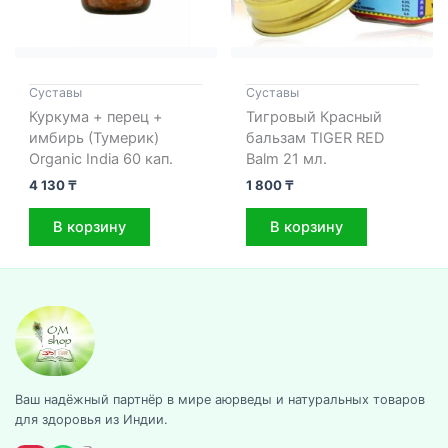
Cуставы
Cуставы
Куркума + перец +
Тигровый Красный
имбирь (Тумерик)
бальзам TIGER RED
Organic India 60 кап.
Balm 21 мл.
4 130
₸
1 800
₸
В корзину
В корзину
Ваш надёжный партнёр в мире аюрведы и натуральных товаров
для здоровья из Индии.