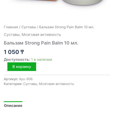
Главная
/
Cуставы
/ Бальзам Strong Pain Balm 10 мл.
Cуставы
,
Мозговая активность
Бальзам Strong Pain Balm 10 мл.
1 050
₸
Доступность:
1 в наличии
Количество
В корзину
товара
Бальзам
Артикул:
Ayu-906
Strong
Категории:
Cуставы
,
Мозговая активность
Pain
Balm
10
мл.
Описание