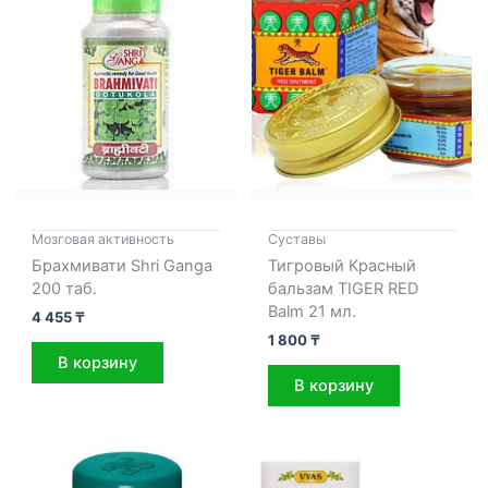
Мозговая активность
Cуставы
Брахмивати Shri Ganga
Тигровый Красный
200 таб.
бальзам TIGER RED
Balm 21 мл.
4 455
₸
1 800
₸
В корзину
В корзину