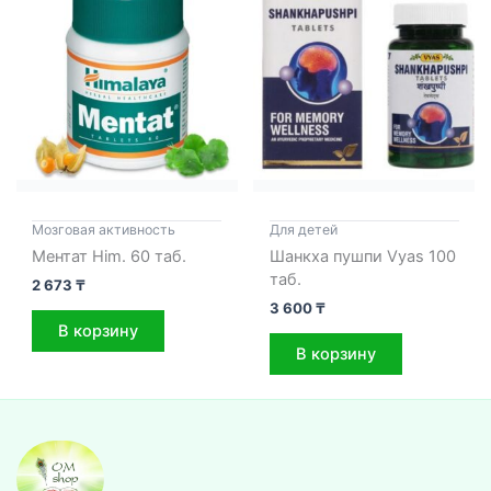
Мозговая активность
Для детей
Ментат Him. 60 таб.
Шанкха пушпи Vyas 100
таб.
2 673
₸
3 600
₸
В корзину
В корзину