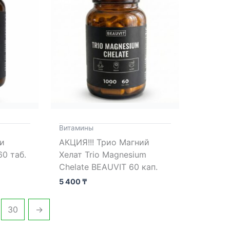
Витамины
 и
АКЦИЯ!!! Трио Магний
0 таб.
Хелат Trio Magnesium
Chelate BEAUVIT 60 кап.
5 400
₸
30
→