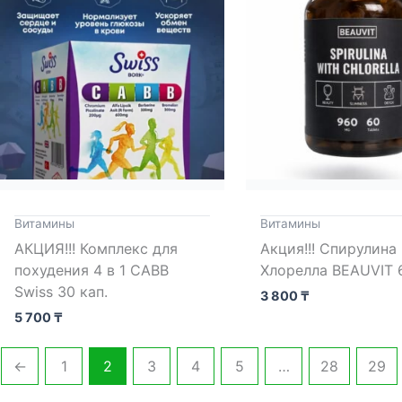
Витамины
Витамины
АКЦИЯ!!! Комплекс для
Акция!!! Спирулина
похудения 4 в 1 САВВ
Хлорелла BEAUVIT 6
Swiss 30 кап.
3 800
₸
5 700
₸
←
1
2
3
4
5
…
28
29