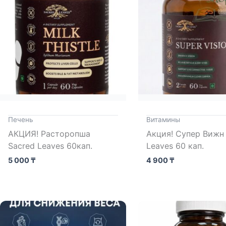
Печень
Витамины
АКЦИЯ! Расторопша
Акция! Супер Вижн
Sacred Leaves 60кап.
Leaves 60 кап.
5 000
₸
4 900
₸