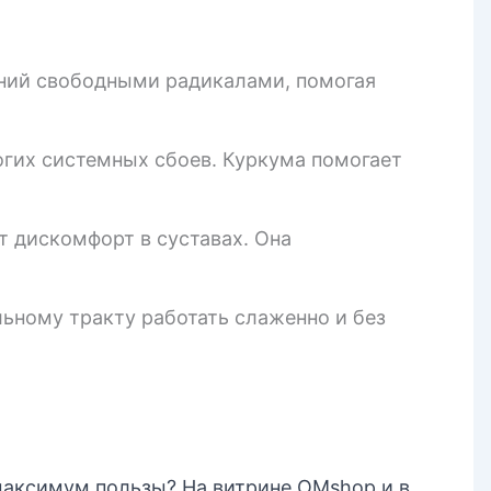
ний свободными радикалами, помогая
гих системных сбоев. Куркума помогает
т дискомфорт в суставах. Она
ьному тракту работать слаженно и без
максимум пользы? На витрине OMshop и в