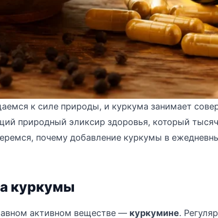
аемся к силе природы, и куркума занимает совер
оящий природный эликсир здоровья, который тыс
зберемся, почему добавление куркумы в ежедневн
ва куркумы
 главном активном веществе —
куркумине
. Регуля