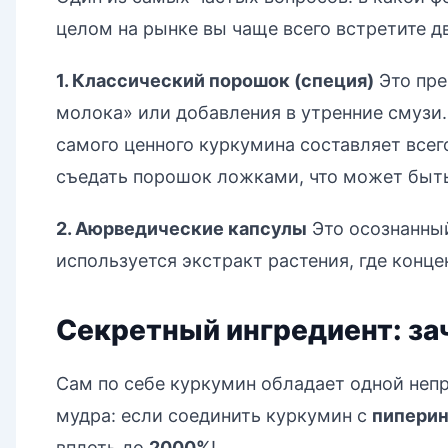
целом на рынке вы чаще всего встретите д
1. Классический порошок (специя)
Это пре
молока» или добавления в утренние смузи
самого ценного куркумина составляет все
съедать порошок ложками, что может быть
2. Аюрведические капсулы
Это осознанный
используется экстракт растения, где конце
Секретный ингредиент: за
Сам по себе куркумин обладает одной неп
мудра: если соединить куркумин с
пипери
вплоть до
2000%
!