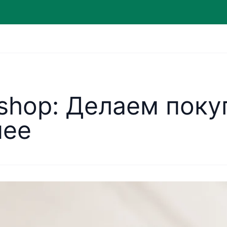
hop: Делаем поку
нее